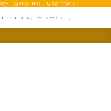
OSTA
08:00 - 18:00
0224 441 25 42
ERIMIZ
KURUMSAL
YAZILARIMIZ
İLETİŞİM