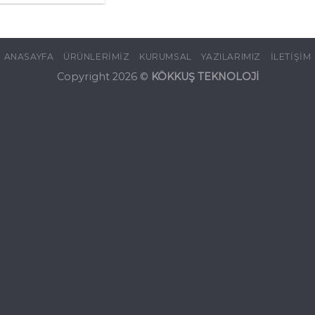
ANASAYFA
ÜRÜNLERIMIZ
KURUMSAL
YAZILARIMIZ
İLETİŞİM
Copyright 2026 ©
KÖKKUŞ TEKNOLOJİ